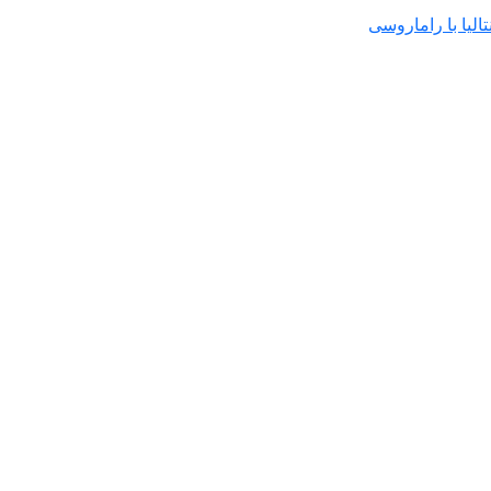
لیا با راماروسی