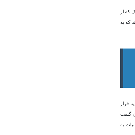
 که از
د که به
یه قرار
ن گیفت
بات به