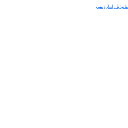
لیا با راماروسی