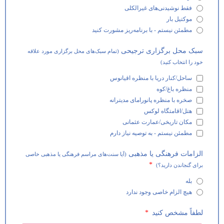
فقط نوشیدنی‌های غیرالکلی
موکتیل بار
مطمئن نیستم - با برنامه‌ریز مشورت کنید
سبک محل برگزاری ترجیحی
(تمام سبک‌های محل برگزاری مورد علاقه
خود را انتخاب کنید)
ساحل/کنار دریا با منظره اقیانوس
منظره باغ/کوه
صخره با منظره پانورامای مدیترانه
هتل/اقامتگاه لوکس
مکان تاریخی/عمارت عثمانی
مطمئن نیستم - به توصیه نیاز دارم
الزامات فرهنگی یا مذهبی
(آیا سنت‌های مراسم فرهنگی یا مذهبی خاصی
برای گنجاندن دارید؟)
بله
هیچ الزام خاصی وجود ندارد
لطفاً مشخص کنید