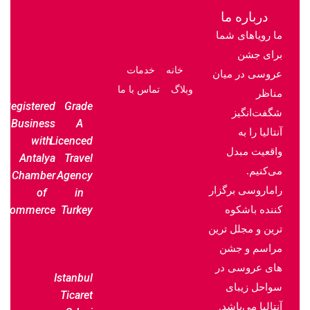
درباره ما
ما رویاهای شما
برای جشن
خانه
خدمات
عروسی در میان
وبلاگ
تماس با ما
مناظر
Registered
Grade
شگفت‌انگیز
Business
A
آنتالیا را به
with
Licenced
واقعیت مبدل
Antalya
Travel
می‌کنیم.
Chamber
Agency
راماروسی برگزار
of
in
Commerce
Turkey
کننده باشکوه
ترین و مجلل ترین
مراسم و جشن
های عروسی در
Istanbul
سواحل زیبای
Ticaret
آنتالیا می‌باشد.