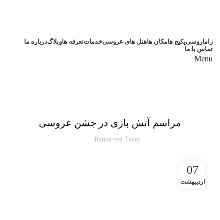
راماروسی
پکیج ها
مکان ها
هتل های عروسی
خدمات
تعرفه ها
وبلاگ
درباره ما
تماس با ما
Menu
,
عروسی
مقالات
مراسم آتش بازی در جشن عروسی
Ramarossi Team
07
اردیبهشت