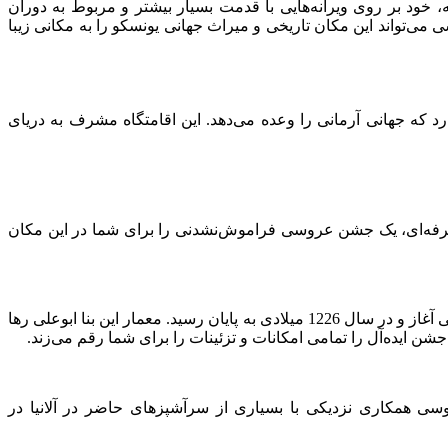
ر دوران سلجوقیان و در سال 1220 میلادی ساخته شد. البته این قلعه، خود بر روی ویرانه‌هایی با قدمت بسیار بیشتر و مربوط به دوران
ی‌تواند این مکان تاریخی و میراث جهانی یونسکو را به مکانی زیبا
ی عروسی در آلانیا می‌توان به هتل‌ها و اقامتگاه‌های لوکس آلانیا اشاره کرد. یکی از این اقامتگاه‌ها Utopia World نام دارد که جهانی آرمانی را وعده می‌دهد. این اقامتگاه مشرف به دریای
ت و برنامه‌ریزی حرفه‌ای، یک جشن عروسی فراموش‌نشدنی را برای شما در این مکان
برج قرمز یکی از نمادها و بناهای تاریخی شهر آلانیای ترکیه است. کار ساخت این بنای هشت ضلعی در اوایل دوران سلطنت سلجوقیان آناتولی آغاز و در سال 1226 میلادی به پایان رسید. معمار این بنا ابوعلی رها
شن ایده‌آل را تمامی امکانات و تزئینات را برای شما رقم می‌زند.
وسی همکاری نزدیکی با بسیاری از سرآشپزهای حاضر در آلانیا در